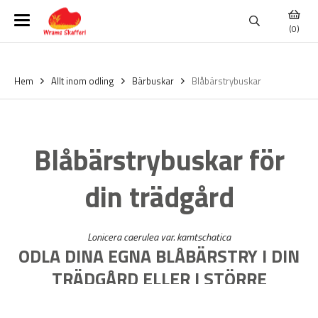
(0)
Hem
Allt inom odling
Bärbuskar
Blåbärstrybuskar
Blåbärstrybuskar för
din trädgård
Lonicera caerulea var. kamtschatica
ODLA DINA EGNA BLÅBÄRSTRY I DIN
TRÄDGÅRD ELLER I STÖRRE
BLÅBÄRSTRYODLING.