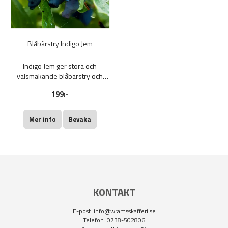
Blåbärstry Indigo Jem
Indigo Jem ger stora och
välsmakande blåbärstry och
mognar medeltidigt. Bäst att ha
199:-
2 st. olika sorters blåbärstry för
bästa skörd.
Mer info
Bevaka
KONTAKT
E-post:
info@wramsskafferi.se
Telefon: 0738-502806