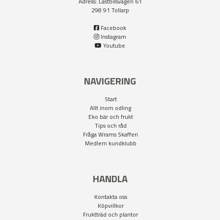
Adress: Lastbilsvägen 61
298 91 Tollarp
Facebook
Instagram
Youtube
NAVIGERING
Start
Allt inom odling
Eko bär och frukt
Tips och råd
Fråga Wrams Skafferi
Medlem kundklubb
HANDLA
Kontakta oss
Köpvillkor
Fruktträd och plantor