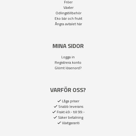
Fröer
Växter
Odlingstillbehör
Eko bär och frukt
Ångra avtalet här
MINA SIDOR
Logga in
Registrera konto
Glömt lösenord?
VARFÖR OSS?
Låga priser
Snabb leverans
Frakt 49:- till 99:-
Säker betalning
Växtgaranti