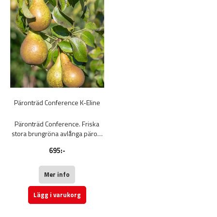
Päronträd Conference K-Eline
Päronträd Conference. Friska
stora brungröna avlånga päron.
Päron Conference har ett fint,
695:-
saftigt fruktkött med en söt
smak. Kan lagras kylt till januari.
Fruktträd
Mer info
Lägg i varukorg