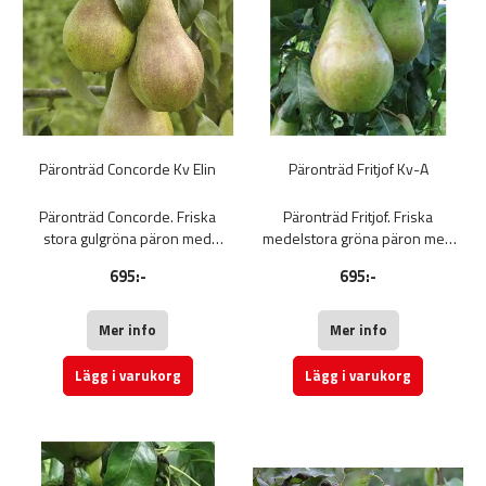
Päronträd Concorde Kv Elin
Päronträd Fritjof Kv-A
Päronträd Concorde. Friska
Päronträd Fritjof. Friska
stora gulgröna päron med
medelstora gröna päron med
rödbrun färg.
röd täckfärg.
695:-
695:-
Päron Concorde har ett fint,
Päron Fritjof har ett fint, fast och
mjukt och saftigt grynigt fruktkött
saftigt fruktkött med en söt
med en söt smak. Kortare
smak. Kan lagras kylt till januari.
Mer info
Mer info
lagringstid. Fruktträd
Fruktträd
Lägg i varukorg
Lägg i varukorg