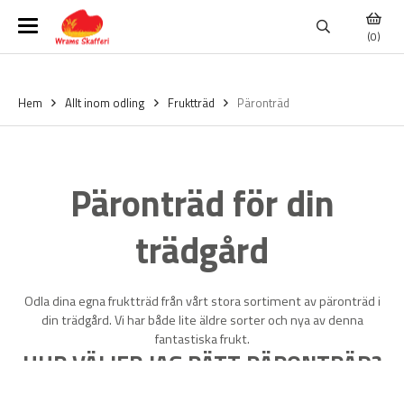
(0)
Hem
Allt inom odling
Fruktträd
Päronträd
Päronträd för din
trädgård
Odla dina egna fruktträd från vårt stora sortiment av päronträd i
din trädgård. Vi har både lite äldre sorter och nya av denna
fantastiska frukt.
HUR VÄLJER JAG RÄTT PÄRONTRÄD?
Du väljer naturligtvis päronsort efter tycke och smak, men tänk