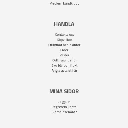
Medlem kundklubb
HANDLA
Kontakta oss
Köpvillkor
Fruktträd och plantor
Fröer
Växter
Odlingstillbehör
Eko bär och frukt
Ångra avtalet här
MINA SIDOR
Logga in
Registrera konto
Glömt lösenord?