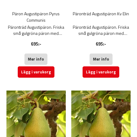
Päron Augustipäron Pyrus
Päronträd Augustipäron Kv Elin
Communis
Päronträd Augustipäron. Friska
Päronträd Augustipäron. Friska
små gulgröna päron med
små gulgröna päron med
rödbrun färg.
rödbrun färg.
695:-
695:-
Augustipäron har ett fint, mjukt
Augustipäron har ett fint, mjukt
och saftigt fruktkött med en
och saftigt fruktkött med en
sötsyrlig smak. Kortare
sötsyrlig smak. Kortare
Mer info
Mer info
lagringstid. Fruktträd
lagringstid. Fruktträd
Lägg i varukorg
Lägg i varukorg