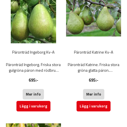
Päronträd Ingeborg Kv-A
Päronträd Katrine Kv-A
Päronträd Ingeborg. Friska stora
Päronträd Katrine. Friska stora
gulgröna päron med rödbrun
gröna glatta päron.
färg.
Päron Katrine har ett fint, fast
695:-
695:-
Päron Ingeborg har ett fint,
fruktkött med en söt smak. Kan
mjukt och saftigt fruktkött med
lagras länge. Fruktträd
en söt smak. Kan lagras kylt till
Mer info
Mer info
januari. Fruktträd
Lägg i varukorg
Lägg i varukorg