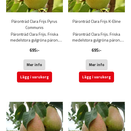
Päronträd Clara Frijs Pyrus
Päronträd Clara Frijs K-Eline
Communis
Päronträd Clara Frijs. Friska
Päronträd Clara Frijs. Friska
medelstora gulgröna päron.
medelstora gulgröna päron.
Päron Clara frijs har ett fint,
Päron Clara frijs har ett fint,
695:-
695:-
mjukt och saftigt fruktkött med
mjukt och saftigt fruktkött med
en söt smak. Kortare lagringstid.
en söt smak. Kortare lagringstid.
Fruktträd
Fruktträd
Mer info
Mer info
Lägg i varukorg
Lägg i varukorg