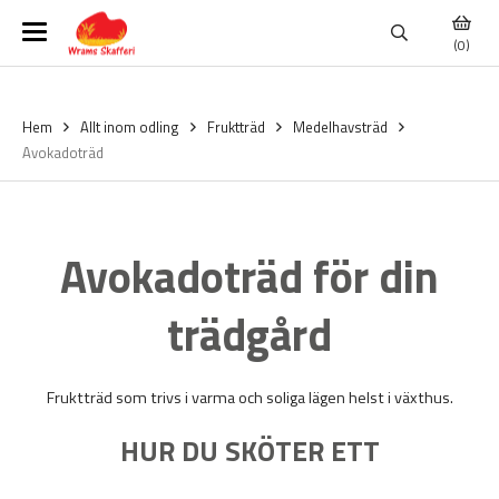
(0)
Hem
Allt inom odling
Fruktträd
Medelhavsträd
Avokadoträd
Avokadoträd för din
trädgård
Fruktträd som trivs i varma och soliga lägen helst i växthus.
HUR DU SKÖTER ETT
AVOKADOTRÄD?