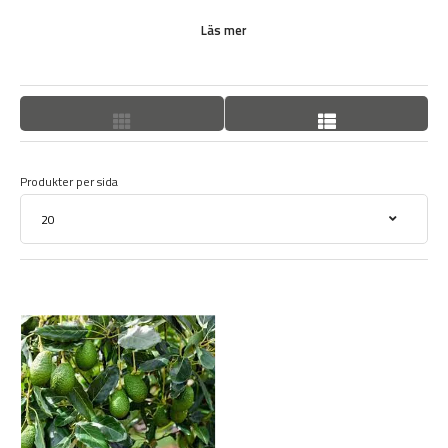
Avokadoträd måste tas in under vintern, så bäst är att odla det i
Läs mer
kruka direkt från start. Ta väck döda och torra grenar under
vintern.
Produkter per sida