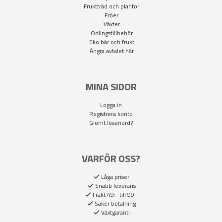
Fruktträd och plantor
Fröer
Växter
Odlingstillbehör
Eko bär och frukt
Ångra avtalet här
MINA SIDOR
Logga in
Registrera konto
Glömt lösenord?
VARFÖR OSS?
Låga priser
Snabb leverans
Frakt 49:- till 99:-
Säker betalning
Växtgaranti