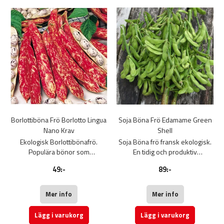
Borlottiböna Frö Borlotto Lingua
Soja Böna Frö Edamame Green
Nano Krav
Shell
Ekologisk Borlottibönafrö.
Soja Böna frö fransk ekologisk.
Populära bönor som
En tidig och produktiv
härstammar från Italien. Späda
grovkornig sojabönsort
49:-
89:-
baljor kan ätas som brytbönor.
anpassad till tempererade
Bönor som ska spritas låter
klimat. En dvärgväxt som
man sitta kvar på plantan tills de
producerar ljusgröna baljor med
Mer info
Mer info
mognat.
en raffinerad, fyllig smak. Gott
Odling: Så på friland då
snacks, ångkokta och krydda
Lägg i varukorg
Lägg i varukorg
jordtemperaturen nått över 15
med havssalt. Tillväxttid: 85-90