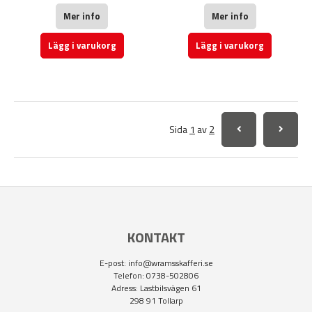
Mer info
Mer info
Lägg i varukorg
Lägg i varukorg
Sida
1
av
2
KONTAKT
E-post:
info@wramsskafferi.se
Telefon: 0738-502806
Adress: Lastbilsvägen 61
298 91 Tollarp