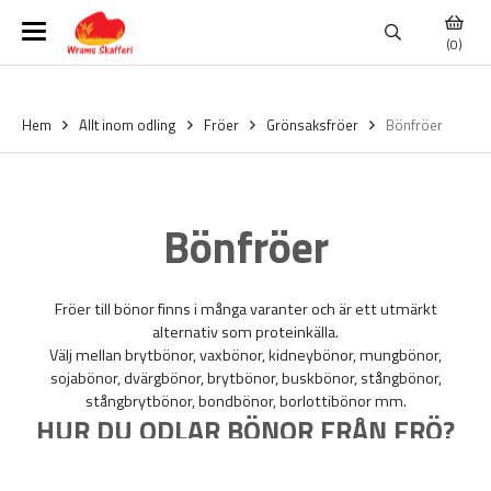
(0)
Hem
Allt inom odling
Fröer
Grönsaksfröer
Bönfröer
Bönfröer
Fröer till bönor finns i många varanter och är ett utmärkt
alternativ som proteinkälla.
Välj mellan brytbönor, vaxbönor, kidneybönor, mungbönor,
sojabönor, dvärgbönor, brytbönor, buskbönor, stångbönor,
stångbrytbönor, bondbönor, borlottibönor mm.
HUR DU ODLAR BÖNOR FRÅN FRÖ?
Bönor odlas bäst direkt i jorden i april-maj månad. Tänk på att