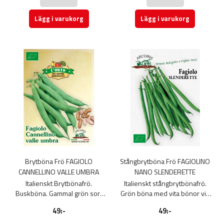
lagom.
Räcker till 4 m.
Lägg i varukorg
Lägg i varukorg
Nelson Garden frö
Brytböna Frö FAGIOLO
Stångbrytböna Frö FAGIOLINO
CANNELLINO VALLE UMBRA
NANO SLENDERETTE
Italienskt Brytbönafrö.
Italienskt stångbrytbönafrö.
Buskböna. Gammal grön sort
Grön böna med vita bönor vid
som producerar bruna frön vid
mognad med utmärkt smak.
49:-
49:-
mognad. Påse med 15g.
Ekologiskt frö. Påse med 30 g.