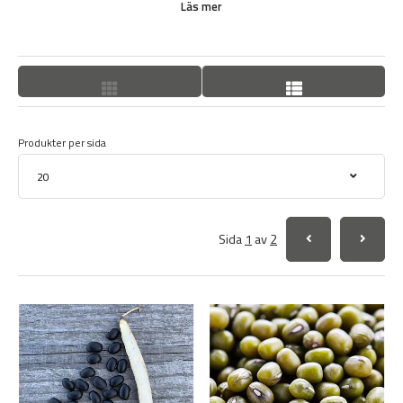
vissa bönor behöver uppbindning och stöttning. Bönor är
Läs mer
kvävefixerande och behöver inte direkt något kväve.
Se våra
odlingsguider
om odling av bönor från frö och andra
grönsaksfröer.
Lycka till med din odling av bönor från frö!
Produkter per sida
Sida
1
av
2