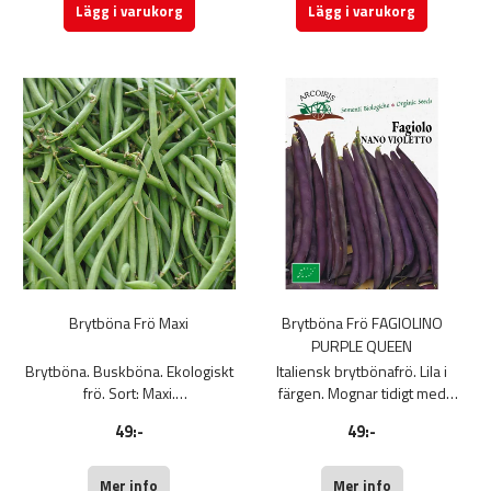
Sådd: Direktsådd när jorden är
Nelson Garden
Lägg i varukorg
Lägg i varukorg
ca 15 grader eller förkultivering
vid kallare klimat. Blötlägg fröna
före sådd.
Weibulls frö
Brytböna Frö Maxi
Brytböna Frö FAGIOLINO
PURPLE QUEEN
Brytböna. Buskböna. Ekologiskt
Italiensk brytbönafrö. Lila i
frö. Sort: Maxi.
färgen. Mognar tidigt med
En extra tidig sort av brytböna
mjölkkaffefärgade frön.
49:-
49:-
som ger vackert gröna baljor.
Ekologiskt frö. Påse med 30 g.
Skörda efter hand. låt inte
baljorna bli för stora, ca 18 cm är
Mer info
Mer info