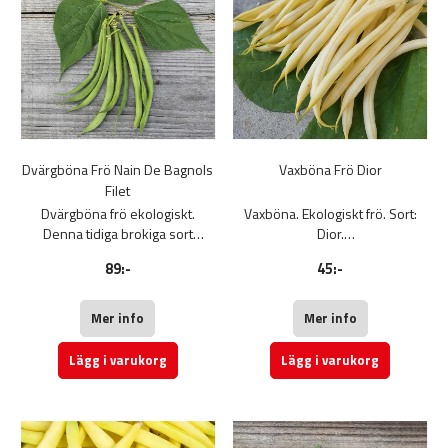
Dvärgböna Frö Nain De Bagnols
Vaxböna Frö Dior
Filet
Dvärgböna frö ekologiskt.
Vaxböna. Ekologiskt frö. Sort:
Denna tidiga brokiga sort
Dior.
producerar långa, runda och
Välsmakande vaxböna där
89:-
45:-
raka baljor. Bra resistens mot
större delen av baljorna sitter
sjukdomar. Påse med 80 g.
ovanför bladverket vilket gör
dem lättplockade. Skörda efter
Mer info
Mer info
hand flera gånger i veckan.
Räcker till 25-30 plantor.
Lägg i varukorg
Lägg i varukorg
Nelson Garden frö