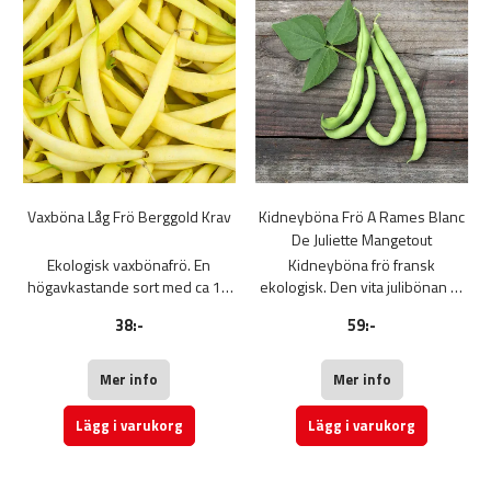
Vaxböna Låg Frö Berggold Krav
Kidneyböna Frö A Rames Blanc
De Juliette Mangetout
Ekologisk vaxbönafrö. En
Kidneyböna frö fransk
högavkastande sort med ca 13
ekologisk. Den vita julibönan är
cm långa bönor. Kokas eller
en arvegodssort av den mycket
38:-
59:-
stuvas. För att bäst bibehålla
produktiva kedjebönan, både
smak och näringsämnen bör de
mangetout (färska korn) och
ångas. Utmärkt för infrysning.
skalade (torra).
Mer info
Mer info
Odling: Så direkt på växtplatsen
Den vita kidneybönan
i maj-juni då jordtemperaturen
producerar baljor som är 13 till
Lägg i varukorg
Lägg i varukorg
överstiger 12 grader. Mylla fröet
15 cm långa, mörkgröna till
2-3 cm djupt. Gror efter 7-10
färgen och innehåller fina vita
dagar. Vattna rejält. Skörda efter
korn, som äts unga i baljor eller i