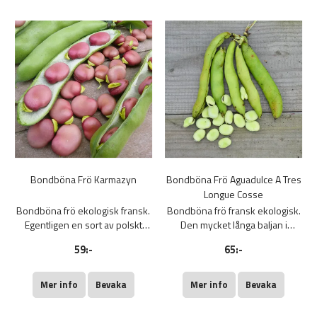
kastanjesmak. För grytor,
cassoulets. Påse med 80 g.
Bondböna Frö Karmazyn
Bondböna Frö Aguadulce A Tres
Longue Cosse
Bondböna frö ekologisk fransk.
Bondböna frö fransk ekologisk.
Egentligen en sort av polskt
Den mycket långa baljan i
ursprung. Produktiv, kompakt,
Agualduce böna, är en kraftfull
59:-
65:-
med gröna baljor som
och produktiv växt med stora
innehåller 4 till 5 rosa frön i det
baljor på 2 cm och som når cirka
färska skördestadiet. Med
35 till 40 cm långa. Baljorna
Mer info
Bevaka
Mer info
Bevaka
utmärkt smak. Påse med 80 g.
innehåller 8-9 ganska stora och
köttiga korn. Påse med 80 g.