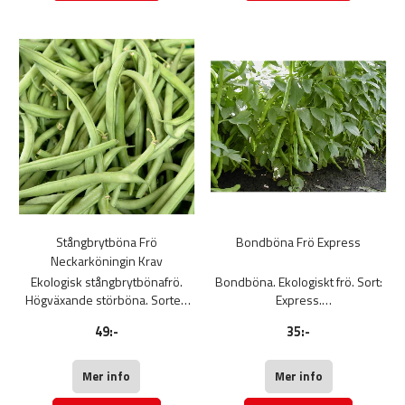
grader.
dagar. Påse med 80 g.
Weibulls frö
Stångbrytböna Frö
Bondböna Frö Express
Neckarköningin Krav
Ekologisk stångbrytbönafrö.
Bondböna. Ekologiskt frö. Sort:
Högväxande störböna. Sorten
Express.
ger goda mjälla baljor och riklig
En mycket tidig bondböna som
49:-
35:-
skörd. Odlas på solig växtplats
skördas efter hand. Plantorna
runt stör eller spaljé. Skörda
kupas då de är ca 10 cm höga. I
baljorna kontinuerligt så gynnas
blåsiga lägen behöver de stöd.
Mer info
Mer info
fruktsättning.
Räcker till 17 plantor.