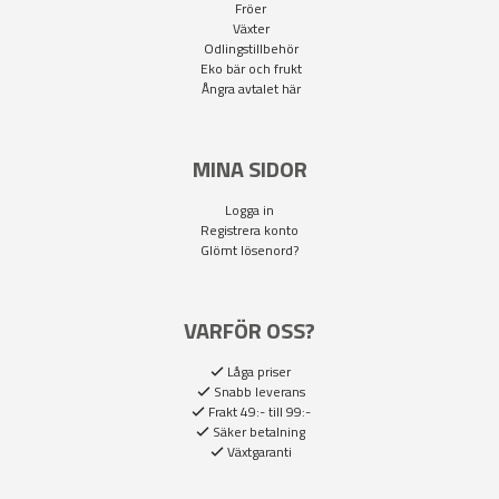
Fröer
Växter
Odlingstillbehör
Eko bär och frukt
Ångra avtalet här
MINA SIDOR
Logga in
Registrera konto
Glömt lösenord?
VARFÖR OSS?
Låga priser
Snabb leverans
Frakt 49:- till 99:-
Säker betalning
Växtgaranti