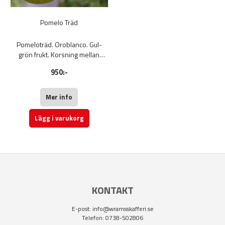
Pomelo Träd
Pomeloträd. Oroblanco. Gul-
grön frukt. Korsning mellan
grapefrukt och Zamboa. Mindre
950:-
frukter än ren pomelo. Juicig, söt
och inte bitter. Trivs i soliga och
varma lägen. Kärnlös. 80-120
Mer info
cm. Fruktträd.
Lägg i varukorg
KONTAKT
E-post:
info@wramsskafferi.se
Telefon: 0738-502806