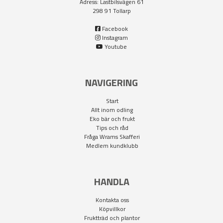
Adress: Lastbilsvägen 61
298 91 Tollarp
Facebook
Instagram
Youtube
NAVIGERING
Start
Allt inom odling
Eko bär och frukt
Tips och råd
Fråga Wrams Skafferi
Medlem kundklubb
HANDLA
Kontakta oss
Köpvillkor
Fruktträd och plantor