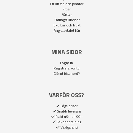
Fruktträd och plantor
Fröer
Växter
Odlingstillbehör
Eko bär och frukt
Ångra avtalet här
MINA SIDOR
Logga in
Registrera konto
Glömt lösenord?
VARFÖR OSS?
Låga priser
Snabb leverans
Frakt 49:- till 99:-
Säker betalning
Växtgaranti