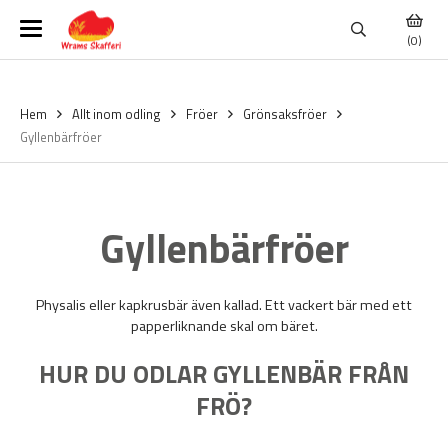
(0)
Hem
Allt inom odling
Fröer
Grönsaksfröer
Gyllenbärfröer
Gyllenbärfröer
Physalis eller kapkrusbär även kallad. Ett vackert bär med ett
papperliknande skal om bäret.
HUR DU ODLAR GYLLENBÄR FRÅN
FRÖ?
Förodla dina gyllenbär i mars månad i små krukor och omplantera i