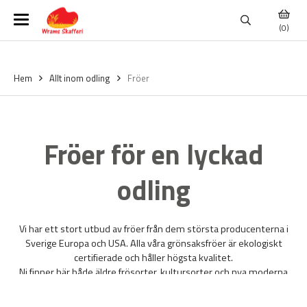
(0)
Hem
Allt inom odling
Fröer
Fröer för en lyckad
odling
Vi har ett stort utbud av fröer från dem största producenterna i
Sverige Europa och USA. Alla våra grönsaksfröer är ekologiskt
certifierade och håller högsta kvalitet.
Ni finner här både äldre frösorter, kultursorter och nya moderna
frösorter.
Här kan du köpa dem bästa sorterna av grönsaksfröer,