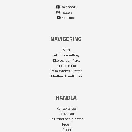
växter som har lång växtperiod eller är ogräs -och
Facebook
skadedjurskänsliga. Det är väldigt enkelt och sparar massor av
Instagram
arbete mot ogräs och har betydligt bättre uppkomstförmåga.
Youtube
NAVIGERING
Start
Allt inom odling
Eko bär och frukt
Tips och råd
Fråga Wrams Skafferi
Medlem kundklubb
HANDLA
Kontakta oss
Köpvillkor
Fruktträd och plantor
Fröer
Växter