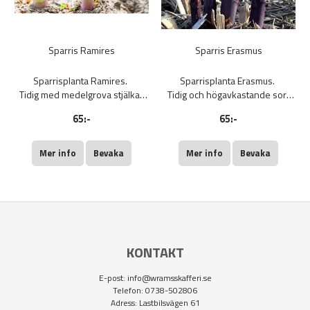
Sparris Ramires
Sparris Erasmus
Sparrisplanta Ramires.
Sparrisplanta Erasmus.
Tidig med medelgrova stjälkar
Tidig och högavkastande sort
som passar både som grön och
känd för sina tjocka, söta och
65:-
65:-
vit sparris.
mjälla purpurfärgade skott
Mer info
Bevaka
Mer info
Bevaka
KONTAKT
E-post:
info@wramsskafferi.se
Telefon: 0738-502806
Adress: Lastbilsvägen 61