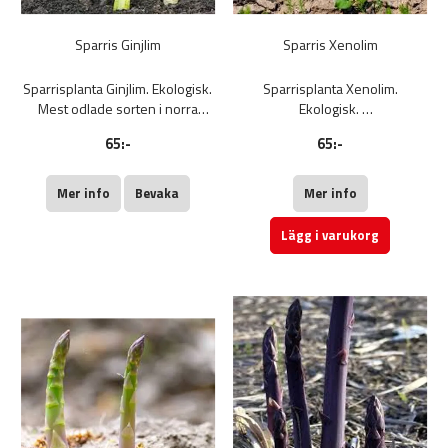
Sparris Ginjlim
Sparris Xenolim
Sparrisplanta Ginjlim. Ekologisk.
Sparrisplanta Xenolim.
Mest odlade sorten i norra
Ekologisk.
Europa.
Lite grövre ljusgröna stänglar.
65:-
65:-
Smala, lite olivgröna stänglar.
Tidig och högavkastande.
Tidig och högavkastande. Går
bra att använda som vit sparris.
Mer info
Bevaka
Mer info
Lägg i varukorg