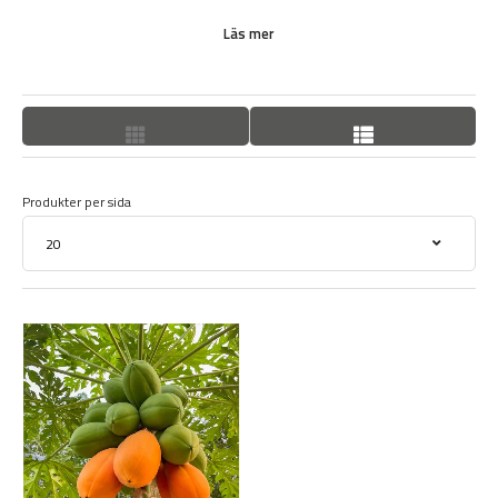
Papayafrukt har stora frukter med orange fruktkött med svarta
kärnor inuti. Påminner om melon i konsistensen och har en
Läs mer
mycket god och söt smak.
HUR ODLAR JAG PAPAYA?
bäst är att plantera direkt i kruka för att begränsa höjden och för
att ev. kunna ha trädet utomhus under sommaren.
Lycka till med din nya papaya!
Produkter per sida