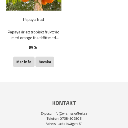
Papaya Träd
Papaya är ett tropiskt fruktträd
med orange fruktkött med
svarta kärnor. Måste
850:-
vinterförvaras och odlas i
värme. 100-150 cm i kruka.
Mer info
Bevaka
KONTAKT
E-post:
info@wramsskafferi.se
Telefon: 0738-502806
Adress: Lastbilsvägen 61