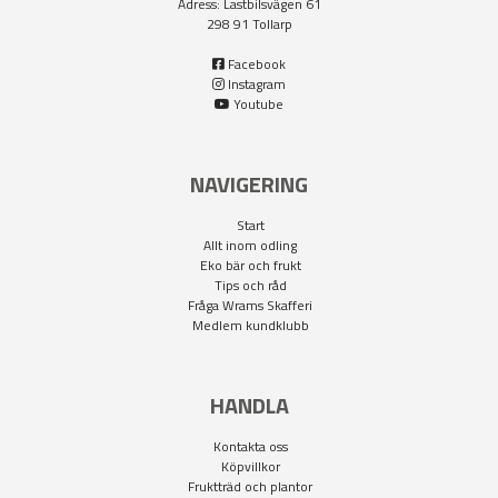
Adress: Lastbilsvägen 61
298 91 Tollarp
Facebook
Instagram
Youtube
NAVIGERING
Start
Allt inom odling
Eko bär och frukt
Tips och råd
Fråga Wrams Skafferi
Medlem kundklubb
HANDLA
Kontakta oss
Köpvillkor
Fruktträd och plantor