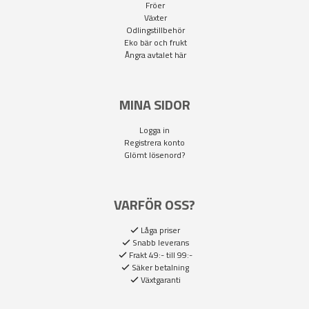
Fröer
Växter
Odlingstillbehör
Eko bär och frukt
Ångra avtalet här
MINA SIDOR
Logga in
Registrera konto
Glömt lösenord?
VARFÖR OSS?
Låga priser
Snabb leverans
Frakt 49:- till 99:-
Säker betalning
Växtgaranti