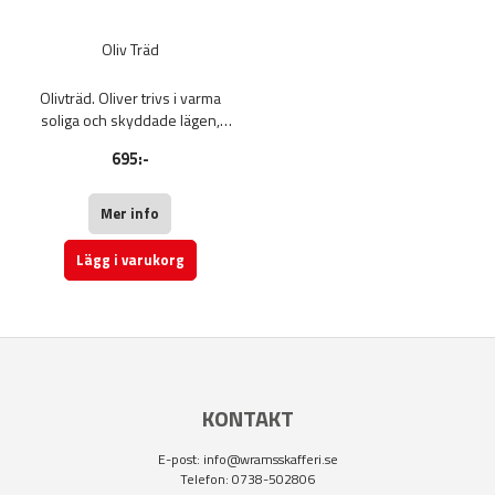
Oliv Träd
Olivträd. Oliver trivs i varma
soliga och skyddade lägen,
gärna i växthus eller stor kruka
695:-
som vinterförvaras. 80-120 cm.
Fruktträd.
Mer info
Lägg i varukorg
KONTAKT
E-post:
info@wramsskafferi.se
Telefon: 0738-502806