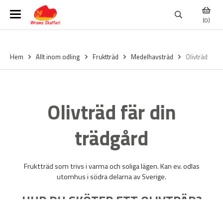
(0)
Hem
Allt inom odling
Fruktträd
Medelhavsträd
Olivträd
Olivträd fär din
trädgård
Fruktträd som trivs i varma och soliga lägen. Kan ev. odlas
utomhus i södra delarna av Sverige.
HUR DU SKÖTER ETT OLIVTRÄD?
Plantera olivträdet i kruka för att enkelt kunna flytta runt trädet