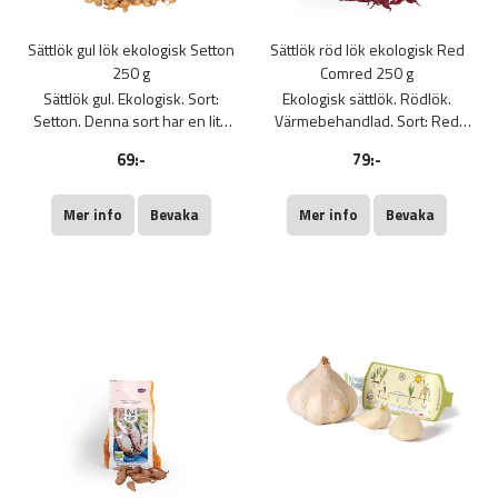
Sättlök gul lök ekologisk Setton
Sättlök röd lök ekologisk Red
250 g
Comred 250 g
Sättlök gul. Ekologisk. Sort:
Ekologisk sättlök. Rödlök.
Setton. Denna sort har en lite
Värmebehandlad. Sort: Red
rundare form och är mycket god
Comred. Rödlök är lättodlad och
69:-
79:-
i matlagning.
något mildare i smaken än gul
lök.
Mer info
Bevaka
Mer info
Bevaka