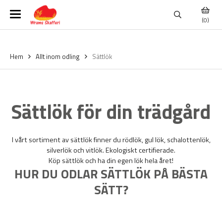
(0)
Hem
Allt inom odling
Sättlök
Sättlök
för din trädgård
I vårt sortiment av sättlök finner du rödlök, gul lök, schalottenlök,
silverlök och vitlök. Ekologiskt certifierade.
Köp sättlök och ha din egen lök hela året!
HUR DU ODLAR SÄTTLÖK PÅ BÄSTA
SÄTT?
Att odla sättlök är mycket enkelt. Bara håll plantavstånd och sätt
så att du kan rensa mellan raderna. Gödsla gärna ett par veckor