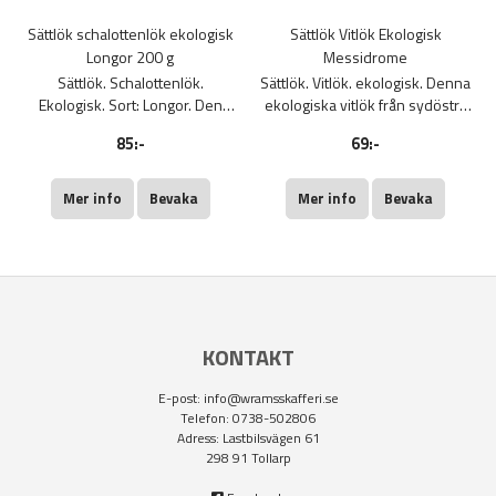
Sättlök schalottenlök ekologisk
Sättlök Vitlök Ekologisk
Longor 200 g
Messidrome
Sättlök. Schalottenlök.
Sättlök. Vitlök. ekologisk. Denna
Ekologisk. Sort: Longor. Den
ekologiska vitlök från sydöstra
avlånga formen gör den extra
Frankrike är en tidig, köldtålig
85:-
69:-
lätt att skiva. Schalottenlök
och pålitlig sort som får 8-14
växer i knippen och varje sättlök
stora klyftor med fyllig smak.
ger ett nytt knippe lökar.
Skörda vitlöken färsk i maj eller
Mer info
Bevaka
Mer info
Bevaka
slutskörda den i augusti och
torka i fläta.
KONTAKT
E-post:
info@wramsskafferi.se
Telefon: 0738-502806
Adress: Lastbilsvägen 61
298 91 Tollarp