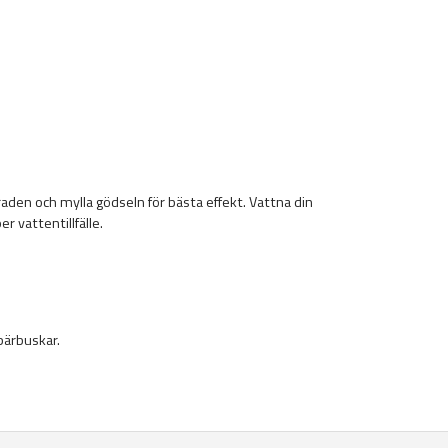
raden och mylla gödseln för bästa effekt. Vattna din
 vattentillfälle.
bärbuskar.