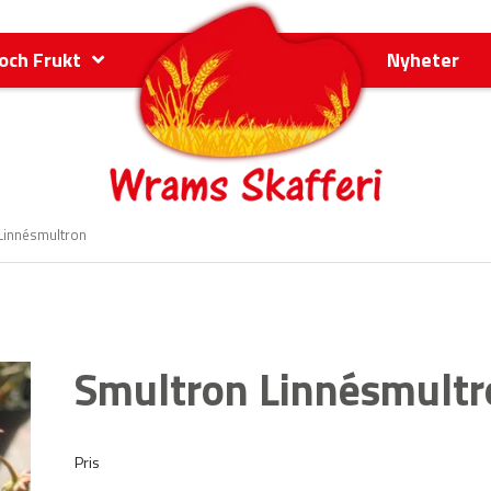
och Frukt
Nyheter
Linnésmultron
Smultron Linnésmultr
Pris