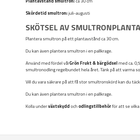
Plantavstånd smultron:
ca 30 cm
Skördetid smultron:
juli-augusti
SKÖTSEL AV SMULTRONPLANTA
Plantera smultron på ett plantavstånd ca 30 cm.
Du kan även plantera smultron i en pallkrage.
Använd med fördel vår
Grön Frukt & bärgödsel
med ca. 0,5
smultronodling regelbundet hela året. Tänk på att varma so
Vill du vara säkrare på att få stor smultronskörd kan du tä
Du kan även plantera smultron i en pallkrage.
Kolla under
växtskydd
och
odlingstillbehör
för att se vil