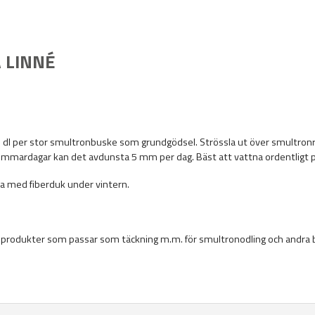
 LINNÉ
 dl per stor smultronbuske
som grundgödsel
. Strössla ut över smultron
mmardagar kan det avdunsta 5 mm per dag. Bäst att vattna ordentligt per
cka med fiberduk under vintern.
ka produkter som passar som täckning m.m. för smultronodling och andra 