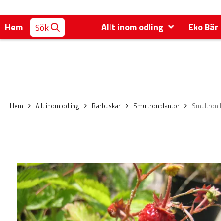
Hem
Allt inom odling
Eko Bär 
Sök
Hem
Allt inom odling
Bärbuskar
Smultronplantor
Smultron 