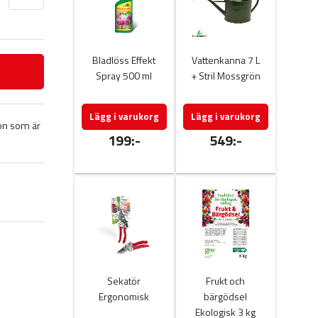
Bladlöss Effekt
Vattenkanna 7 L
Spray 500 ml
+ Stril Mossgrön
Lägg i varukorg
Lägg i varukorg
on som är
199:-
549:-
Sekatör
Frukt och
Ergonomisk
bärgödsel
Ekologisk 3 kg