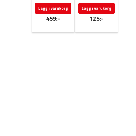
Lägg i varukorg
Lägg i varukorg
459:-
125:-