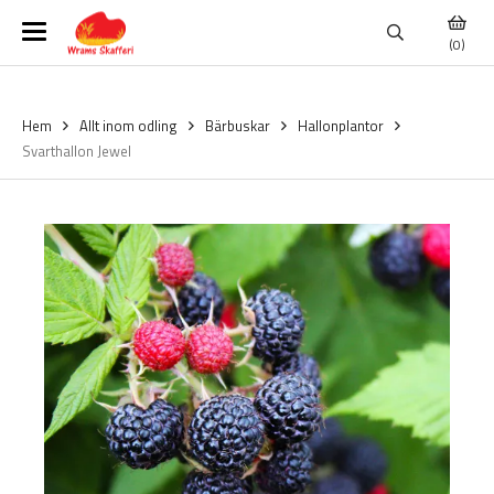
(0)
Hem
Allt inom odling
Bärbuskar
Hallonplantor
Svarthallon Jewel