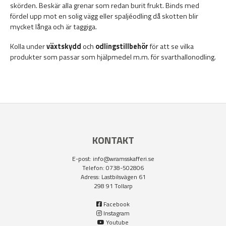
skörden. Beskär alla grenar som redan burit frukt. Binds med
fördel upp mot en solig vägg eller spaljéodling då skotten blir
mycket långa och är taggiga.
Kolla under
växtskydd
och
odlingstillbehör
för att se vilka
produkter som passar som hjälpmedel m.m. för svarthallonodling.
KONTAKT
E-post:
info@wramsskafferi.se
Telefon: 0738-502806
Adress: Lastbilsvägen 61
298 91 Tollarp
Facebook
Instagram
Youtube