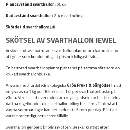
Plantavstånd svarthallon:
50 cm
Radavstånd svarthallon:
2
-4 m vid odling
Skördetid svarthallon:
juli
SKÖTSEL AV SVARTHALLON JEWEL
Vi skickar oftast barrotade svarthallonplantor och bärbuskar för
att ge er som kunder billigast pris och billigast frakt.
En barrotad svarthallonplanta planteras på samma sätt som en
krukad svarthallonbuske.
Använd med fördel vår
ekologiska
Grön Frukt & bärgödsel
med
en giva av ca 1 kg per 10 m2 eller 1 dl per svarthallonbuske på
våren.
Strössla ut över raden och mylla gödseln för bästa effekt.
Vattna regelbundet din svarthallonodling hela året. Tänk på att
varma sommardagar kan det avdunsta 5 mm per dag. Bäst att
vattna ordentligt per vattentillfälle.
Svarthallon ger bär på fjolårsskotten. Beskär kraftigt efter