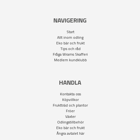
NAVIGERING
Start
Allt inom odling
Eko bär och frukt
Tips och råd
Fråga Wrams Skafferi
Medlem kundklubb
HANDLA
Kontakta oss
Köpvillkor
Fruktträd och plantor
Fröer
Växter
Odlingstillbehör
Eko bär och frukt
Ångra avtalet här