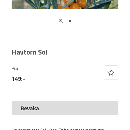
Havtorn Sol
Pris
149:-
Bevaka
Havtornsplanta Sol. Hona. En havtornssort som ger