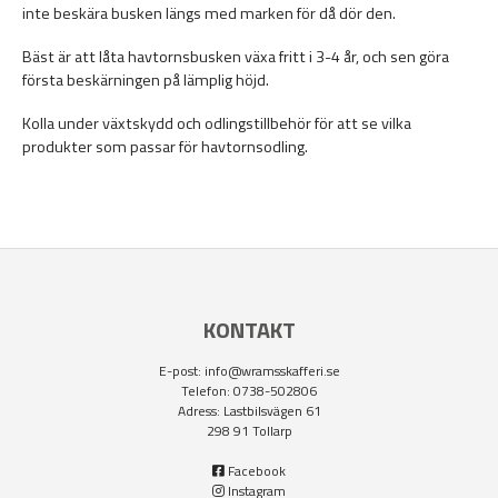
inte beskära busken längs med marken för då dör den.
Bäst är att låta havtornsbusken växa fritt i 3-4 år, och sen göra
första beskärningen på lämplig höjd.
Kolla under växtskydd och odlingstillbehör för att se vilka
produkter som passar för havtornsodling.
KONTAKT
E-post:
info@wramsskafferi.se
Telefon: 0738-502806
Adress: Lastbilsvägen 61
298 91 Tollarp
Facebook
Instagram