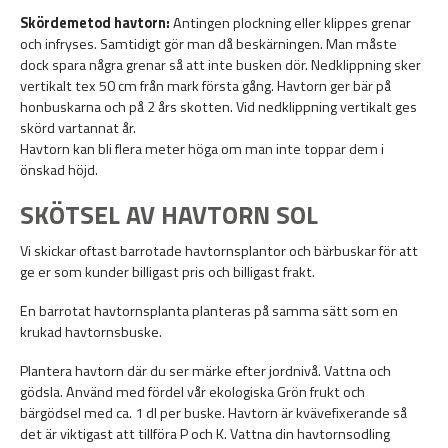
Skördemetod havtorn:
Antingen plockning eller klippes grenar
och infryses. Samtidigt gör man då beskärningen. Man måste
dock spara några grenar så att inte busken dör. Nedklippning sker
vertikalt tex 50 cm från mark första gång. Havtorn ger bär på
honbuskarna och på 2 års skotten. Vid nedklippning vertikalt ges
skörd vartannat år.
Havtorn kan bli flera meter höga om man inte toppar dem i
önskad höjd.
SKÖTSEL AV HAVTORN SOL
Vi skickar oftast barrotade havtornsplantor och bärbuskar för att
ge er som kunder billigast pris och billigast frakt.
En barrotat havtornsplanta planteras på samma sätt som en
krukad havtornsbuske.
Plantera havtorn där du ser märke efter jordnivå. Vattna och
gödsla. Använd med fördel vår ekologiska Grön frukt och
bärgödsel med ca. 1 dl per buske. Havtorn är kvävefixerande så
det är viktigast att tillföra P och K. Vattna din havtornsodling