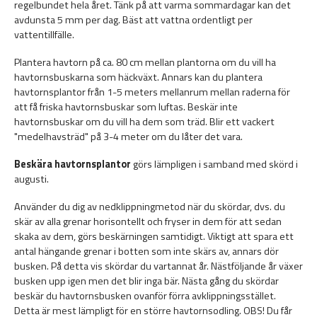
regelbundet hela året. Tänk på att varma sommardagar kan det
avdunsta 5 mm per dag. Bäst att vattna ordentligt per
vattentillfälle.
Plantera havtorn på ca. 80 cm mellan plantorna om du vill ha
havtornsbuskarna som häckväxt. Annars kan du plantera
havtornsplantor från 1-5 meters mellanrum mellan raderna för
att få friska havtornsbuskar som luftas. Beskär inte
havtornsbuskar om du vill ha dem som träd. Blir ett vackert
"medelhavsträd" på 3-4 meter om du låter det vara.
Beskära havtornsplantor
görs lämpligen i samband med skörd i
augusti.
Använder du dig av nedklippningmetod när du skördar, dvs. du
skär av alla grenar horisontellt och fryser in dem för att sedan
skaka av dem, görs beskärningen samtidigt. Viktigt att spara ett
antal hängande grenar i botten som inte skärs av, annars dör
busken. På detta vis skördar du vartannat år. Nästföljande år växer
busken upp igen men det blir inga bär. Nästa gång du skördar
beskär du havtornsbusken ovanför förra avklippningsstället.
Detta är mest lämpligt för en större havtornsodling. OBS! Du får